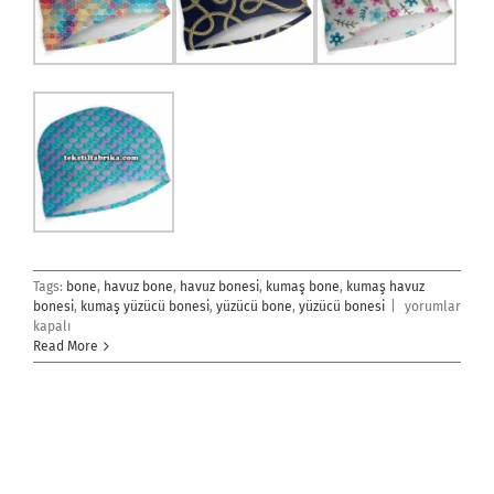
Tags:
bone
,
havuz bone
,
havuz bonesi
,
kumaş bone
,
kumaş havuz
Havuz
bonesi
,
kumaş yüzücü bonesi
,
yüzücü bone
,
yüzücü bonesi
|
yorumlar
Bonesi
kapalı
için
Read More