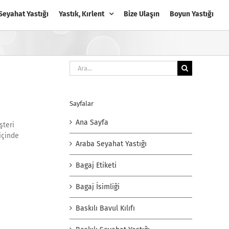
Seyahat Yastığı
Yastık, Kırlent
Bize Ulaşın
Boyun Yastığı
Ara:
Sayfalar
Ana Sayfa
şteri
içinde
Araba Seyahat Yastığı
Bagaj Etiketi
Bagaj İsimliği
Baskılı Bavul Kılıfı