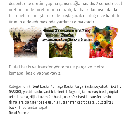
desenler ile üretim yapma şansı sağlamasıdır. 7 senedir özel
üretim ürünler üreten firmamız dijital baskı konusunda da
tecrübelerini müşterileri ile paylaşarak en doğru ve kaliteli
ürünün elde edilmesinde yardımcı olmaktadır.
Dijital baskı ve transfer yöntemi ile parça ve metraj
kumaşa baskı yapmaktayız.
Kategoriler:
kırlent baskı
,
Kumaşa Baskı
,
Parça Baskı
,
seyahat
,
TEKSTİL
BASKISI
,
yastık baskı
,
yastık kırlent
|
Tags:
dijital kumaş baskı
,
dijital
tekstil baskı
,
dijital transfer baskı
,
transfer baski
,
transfer baskı
firmaları
,
transfer baskı ürünleri
,
transfer kağıt baskı
,
ucuz dijital
Dijital
baskı
|
yorumlar kapalı
Transfer
Read More
Baskı
için