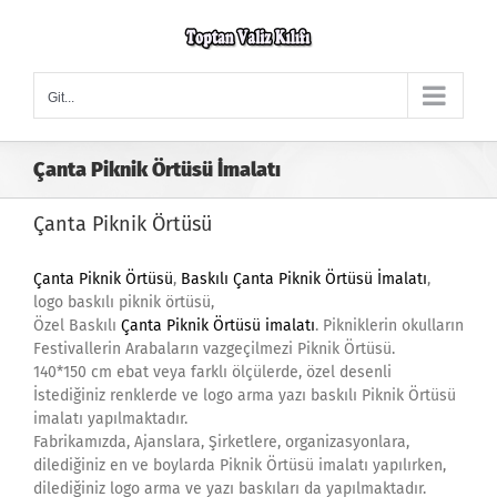
Skip
to
content
Git...
Çanta Piknik Örtüsü İmalatı
Çanta Piknik Örtüsü
Çanta Piknik Örtüsü
,
Baskılı Çanta Piknik Örtüsü İmalatı
,
logo baskılı piknik örtüsü,
Özel Baskılı
Çanta Piknik Örtüsü imalatı
. Pikniklerin okulların
Festivallerin Arabaların vazgeçilmezi Piknik Örtüsü.
140*150 cm ebat veya farklı ölçülerde, özel desenli
İstediğiniz renklerde ve logo arma yazı baskılı Piknik Örtüsü
imalatı yapılmaktadır.
Fabrikamızda, Ajanslara, Şirketlere, organizasyonlara,
dilediğiniz en ve boylarda Piknik Örtüsü imalatı yapılırken,
dilediğiniz logo arma ve yazı baskıları da yapılmaktadır.