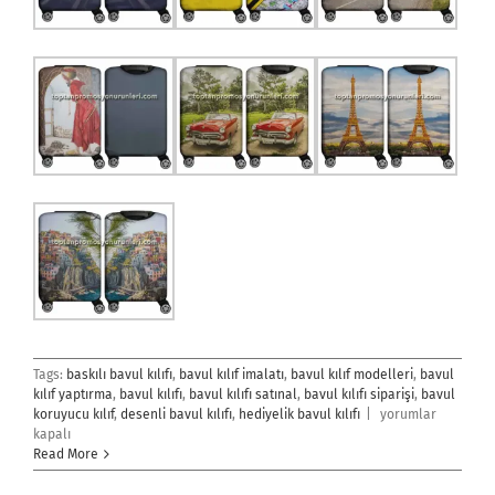
Tags:
baskılı bavul kılıfı
,
bavul kılıf imalatı
,
bavul kılıf modelleri
,
bavul
kılıf yaptırma
,
bavul kılıfı
,
bavul kılıfı satınal
,
bavul kılıfı siparişi
,
bavul
Bavul
koruyucu kılıf
,
desenli bavul kılıfı
,
hediyelik bavul kılıfı
|
yorumlar
Kılıfı
kapalı
için
Read More