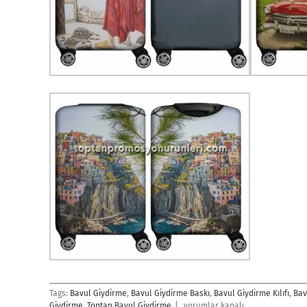
Tags:
Bavul Giydirme
,
Bavul Giydirme Baskı
,
Bavul Giydirme Kılıfı
,
Bav
Bavul
Giydirme
,
Toptan Bavul Giydirme
|
yorumlar kapalı