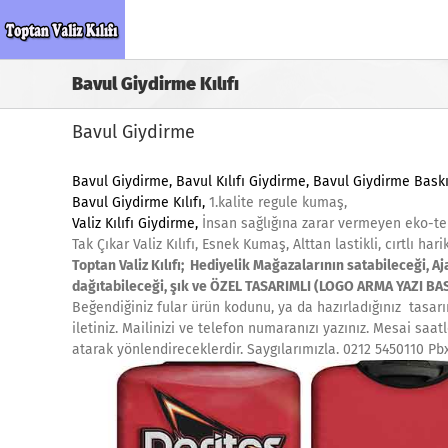
Skip
to
content
Bavul Giydirme Kılıfı
Bavul Giydirme
Bavul Giydirme
, Bavul Kılıfı Giydirme, Bavul Giydirme Bask
Bavul Giydirme Kılıfı,
1.kalite regule kumaş,
Valiz Kılıfı Giydirme,
İnsan sağlığına zarar vermeyen eko-tek
Tak Çıkar Valiz Kılıfı, Esnek Kumaş, Alttan lastikli, cırtlı har
Toptan Valiz Kılıfı; Hediyelik Mağazalarının satabileceği, A
dağıtabileceği, şık ve ÖZEL TASARIMLI (LOGO ARMA YAZI BASK
Beğendiğiniz fular ürün kodunu, ya da hazırladığınız tasarım
iletiniz. Mailinizi ve telefon numaranızı yazınız. Mesai saa
atarak yönlendireceklerdir. Saygılarımızla. 0212 5450110 P