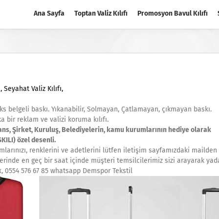
Ana Sayfa
Toptan Valiz Kılıfı
Promosyon Bavul Kılıfı
ı,
Seyahat Valiz Kılıfı,
s belgeli baskı. Yıkanabilir, Solmayan, Çatlamayan, çıkmayan baskı.
ika bir reklam ve valizi koruma kılıfı.
jans, Şirket, Kuruluş, Belediyelerin, kamu kurumlarının hediye olarak
ILI) özel desenli.
larınızı, renklerini ve adetlerini lütfen iletişim sayfamızdaki mailden
tlerinde en geç bir saat içinde müşteri temsilcilerimiz sizi arayarak yad
bx, 0554 576 67 85 whatsapp Demspor Tekstil