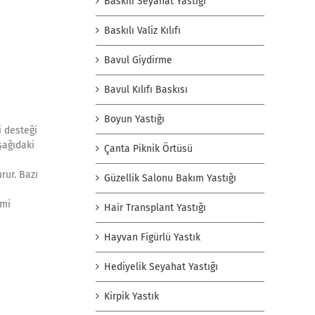
Baskılı Seyahat Yastığı
Baskılı Valiz Kılıfı
Bavul Giydirme
Bavul Kılıfı Baskısı
Boyun Yastığı
i desteği
aşağıdaki
Çanta Piknik Örtüsü
rur. Bazı
Güzellik Salonu Bakım Yastığı
imi
Hair Transplant Yastığı
Hayvan Figürlü Yastık
Hediyelik Seyahat Yastığı
Kirpik Yastık