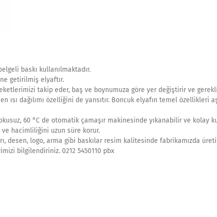
elgeli baskı kullanılmaktadır.
e getirilmiş elyaftır.
ketlerimizi takip eder, baş ve boynumuza göre yer değiştirir ve gerekl
en ısı dağılımı özelliğini de yansıtır. Boncuk elyafın temel özellikleri 
Kokusuz, 60 °C de otomatik çamaşır makinesinde yıkanabilir ve kolay ku
 ve hacimliliğini uzun süre korur.
rı, desen, logo, arma gibi baskılar resim kalitesinde fabrikamızda üret
rimizi bilgilendiriniz. 0212 5450110 pbx