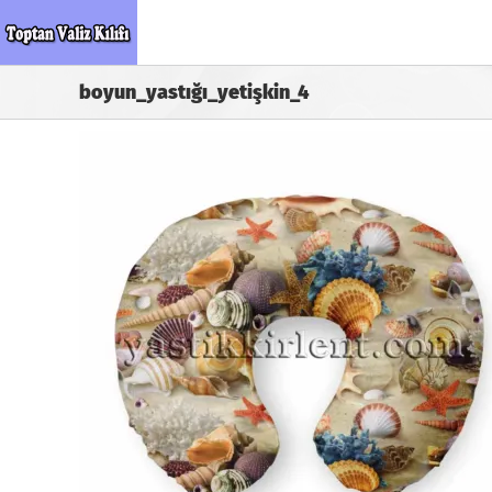
Skip
to
content
boyun_yastığı_yetişkin_4