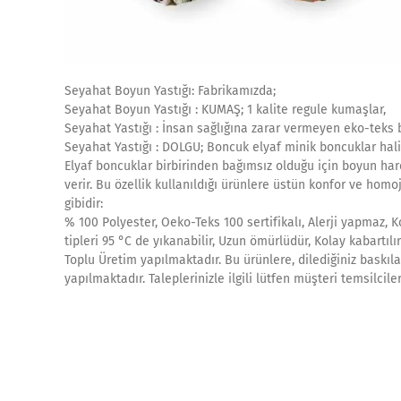
Seyahat Boyun Yastığı: Fabrikamızda;
Seyahat Boyun Yastığı : KUMAŞ; 1 kalite regule kumaşlar,
Seyahat Yastığı : İnsan sağlığına zarar vermeyen eko-teks b
Seyahat Yastığı : DOLGU; Boncuk elyaf minik boncuklar halin
Elyaf boncuklar birbirinden bağımsız olduğu için boyun hare
verir. Bu özellik kullanıldığı ürünlere üstün konfor ve homoj
gibidir:
% 100 Polyester, Oeko-Teks 100 sertifikalı, Alerji yapmaz, 
tipleri 95 °C de yıkanabilir, Uzun ömürlüdür, Kolay kabartılır
Toplu Üretim yapılmaktadır. Bu ürünlere, dilediğiniz baskıla
yapılmaktadır. Taleplerinizle ilgili lütfen müşteri temsilcile