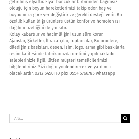
getirilmiş elyaftır. Elyaf boncuklar birbirinden bağımsız
olduğu için boyun hareketlerimizi takip eder, baş ve
boynumuza göre yer değiştirir ve gerekli desteği verir. Bu
özellik kullanıldığı ürünlere üstün konfor ve homojen ısı
dağılımı özelliğini de yansıtır.
Kolay kabartılır ve hacimliliğini uzun süre korur.
Ajanslar, Şirketler, İhracatçılar, toptancılar, Bu ürünlere,
dilediğiniz baskıları, desen, isim, logo, arma gibi baskılarla
resim kalitesinde fabrikamızda üretimi yapılmaktadır.
Taleplerinizle ilgili, lütfen müşteri temsilcilerimizi
bilgilendiriniz. Sizi doğru yönlendirecek ve yardımcı
olacaklardır. 0212 5450110 pbx 0554 5766785 whatsapp
Ara: