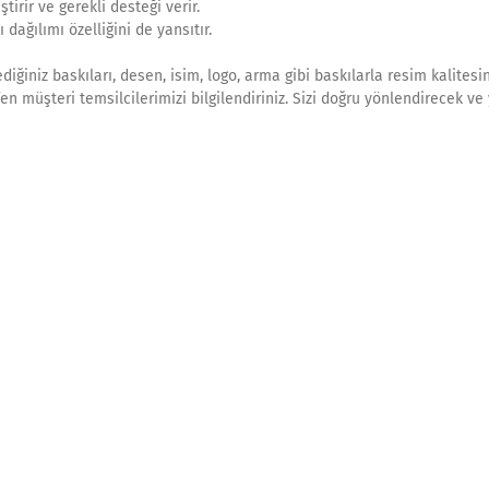
irir ve gerekli desteği verir.
dağılımı özelliğini de yansıtır.
ilediğiniz baskıları, desen, isim, logo, arma gibi baskılarla resim kalites
tfen müşteri temsilcilerimizi bilgilendiriniz. Sizi doğru yönlendirecek ve