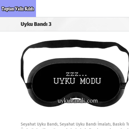
Skip
to
content
Uyku Bandı 3
Seyahat Uyku Bandı, Seyahat Uyku Bandı İmalatı, Baskılı T