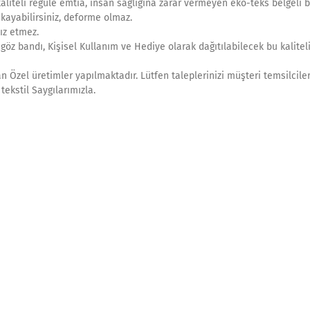
aliteli regule emtia, insan sağlığına zarar vermeyen eko-teks belgeli ba
ayabilirsiniz, deforme olmaz.
ız etmez.
göz bandı, Kişisel Kullanım ve Hediye olarak dağıtılabilecek bu kaliteli
an Özel üretimler yapılmaktadır. Lütfen taleplerinizi müşteri temsilcile
tekstil Saygılarımızla.