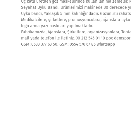
Üç katlı üretilen göz maskelerinde kullanılan malzemeler, k
Seyahat Uyku Bandı, Ürünlerimizi makinede 30 derecede yık
Uyku bandı, Yaklaşık 5 mm kalınlığındadır. Gözünüzü rahats
Medikalcilere, şirketlere, promosyonculara, ajanslara uyku 
logo arma yazı baskıları yapılmaktadır.
Fabrikamızda, Ajanslara, Şirketlere, organizasyonlara, Topt
mail yada telefon ile iletiniz. 90 212 545 01 10 pbx demspor 
GSM :0533 377 63 50, GSM: 0554 576 67 85 whatsapp