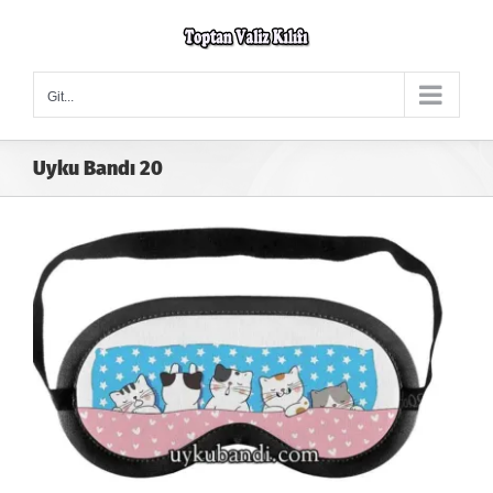
Skip
to
content
Git...
Uyku Bandı 20