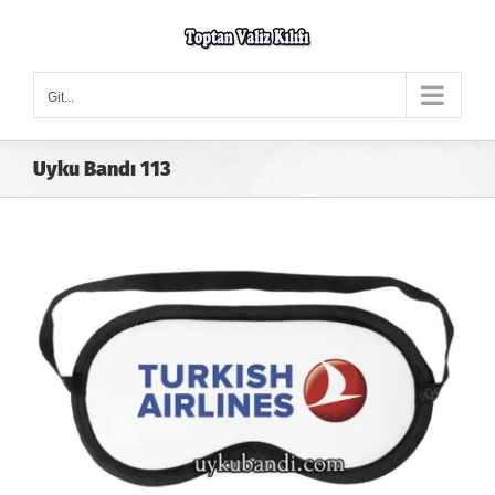
Skip
to
content
Git...
Uyku Bandı 113