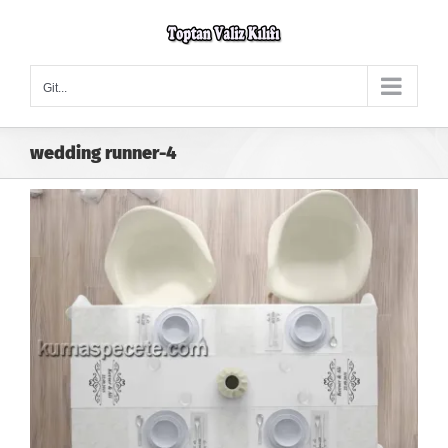
Skip
to
content
Git...
wedding runner-4