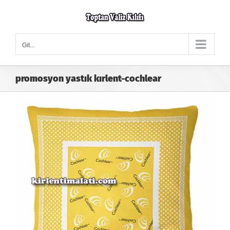
Skip
to
content
Git...
promosyon yastık kırlent-cochlear