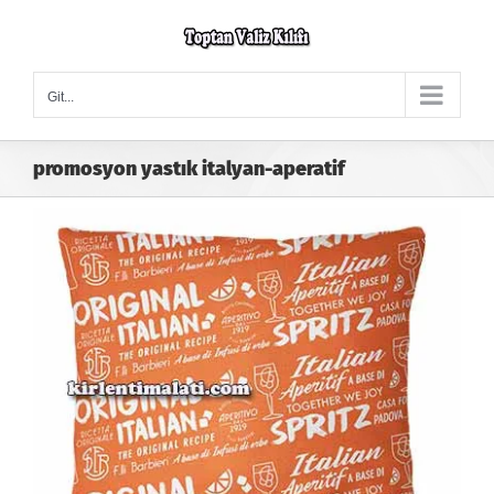
Skip
to
content
Git...
promosyon yastık italyan-aperatif