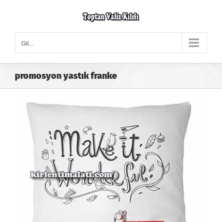
Skip
to
content
Git...
promosyon yastık franke