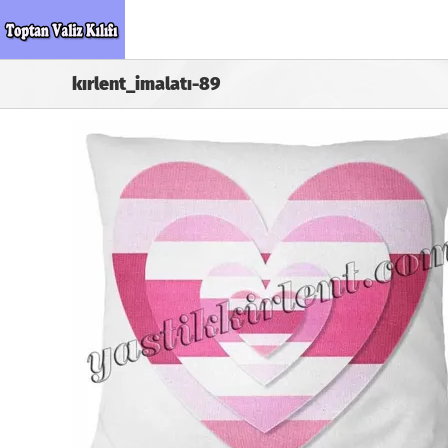
Skip
to
content
kırlent_imalatı-89