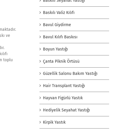
Baskılı Seyahat Yastığı
Baskılı Valiz Kılıfı
Bavul Giydirme
maktadır.
skı ve
Bavul Kılıfı Baskısı
ır.
Boyun Yastığı
ılıfı
n toplu
Çanta Piknik Örtüsü
Güzellik Salonu Bakım Yastığı
Hair Transplant Yastığı
Hayvan Figürlü Yastık
Hediyelik Seyahat Yastığı
Kirpik Yastık