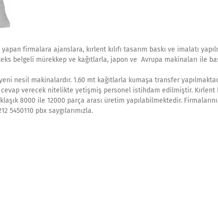
 yapan firmalara ajanslara, kırlent kılıfı tasarım baskı ve imalatı yapıl
o-teks belgeli mürekkep ve kağıtlarla, japon ve Avrupa makinaları ile ba
ni nesil makinalardır. 1.60 mt kağıtlarla kumaşa transfer yapılmaktad
evap verecek nitelikte yetişmiş personel istihdam edilmiştir. Kırlent k
aşık 8000 ile 12000 parça arası üretim yapılabilmektedir. Firmalarını
212 5450110 pbx saygılarımızla.