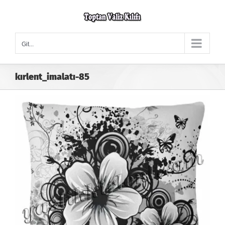
Skip
to
content
Git...
kırlent_imalatı-85