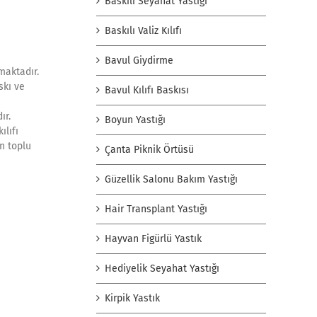
Baskılı Seyahat Yastığı
Baskılı Valiz Kılıfı
Bavul Giydirme
maktadır.
skı ve
Bavul Kılıfı Baskısı
ır.
Boyun Yastığı
ılıfı
n toplu
Çanta Piknik Örtüsü
Güzellik Salonu Bakım Yastığı
Hair Transplant Yastığı
Hayvan Figürlü Yastık
Hediyelik Seyahat Yastığı
Kirpik Yastık