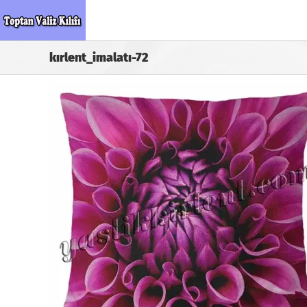
Skip
to
content
kırlent_imalatı-72