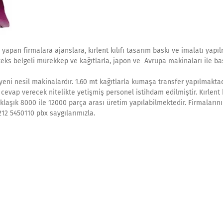
 yapan firmalara ajanslara, kırlent kılıfı tasarım baskı ve imalatı yapıl
o-teks belgeli mürekkep ve kağıtlarla, japon ve Avrupa makinaları ile ba
ni nesil makinalardır. 1.60 mt kağıtlarla kumaşa transfer yapılmaktad
evap verecek nitelikte yetişmiş personel istihdam edilmiştir. Kırlent k
aşık 8000 ile 12000 parça arası üretim yapılabilmektedir. Firmalarını
212 5450110 pbx saygılarımızla.