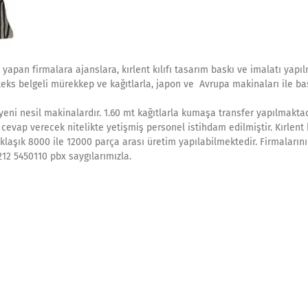
 yapan firmalara ajanslara, kırlent kılıfı tasarım baskı ve imalatı yapıl
o-teks belgeli mürekkep ve kağıtlarla, japon ve Avrupa makinaları ile ba
ni nesil makinalardır. 1.60 mt kağıtlarla kumaşa transfer yapılmaktad
evap verecek nitelikte yetişmiş personel istihdam edilmiştir. Kırlent k
aşık 8000 ile 12000 parça arası üretim yapılabilmektedir. Firmalarını
212 5450110 pbx saygılarımızla.