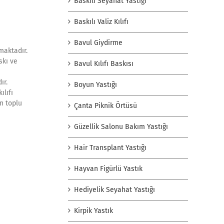
Baskılı Seyahat Yastığı
Baskılı Valiz Kılıfı
Bavul Giydirme
maktadır.
skı ve
Bavul Kılıfı Baskısı
ır.
Boyun Yastığı
ılıfı
n toplu
Çanta Piknik Örtüsü
Güzellik Salonu Bakım Yastığı
Hair Transplant Yastığı
Hayvan Figürlü Yastık
Hediyelik Seyahat Yastığı
Kirpik Yastık