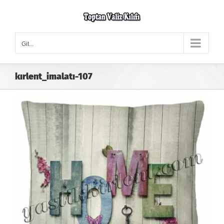
Skip
to
content
Git...
kırlent_imalatı-107