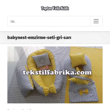
Skip
to
content
Git...
babynest-emzirme-seti-gri-sarı