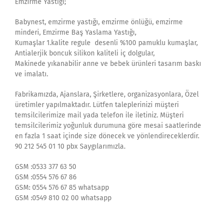
Emzirme Yastığı;
Babynest, emzirme yastığı, emzirme önlüğü, emzirme
minderi, Emzirme Baş Yaslama Yastığı,
Kumaşlar 1.kalite regule desenli %100 pamuklu kumaşlar,
Antialerjik boncuk silikon kaliteli iç dolgular,
Makinede yıkanabilir anne ve bebek ürünleri tasarım baskı
ve imalatı.
Fabrikamızda, Ajanslara, Şirketlere, organizasyonlara, Özel
üretimler yapılmaktadır. Lütfen taleplerinizi müşteri
temsilcilerimize mail yada telefon ile iletiniz. Müşteri
temsilcilerimiz yoğunluk durumuna göre mesai saatlerinde
en fazla 1 saat içinde size dönecek ve yönlendireceklerdir.
90 212 545 01 10 pbx Saygılarımızla.
GSM :0533 377 63 50
GSM :0554 576 67 86
GSM: 0554 576 67 85 whatsapp
GSM :0549 810 02 00 whatsapp