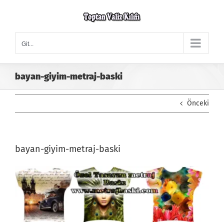
Skip
to
content
Git...
bayan-giyim-metraj-baski
Önceki
bayan-giyim-metraj-baski