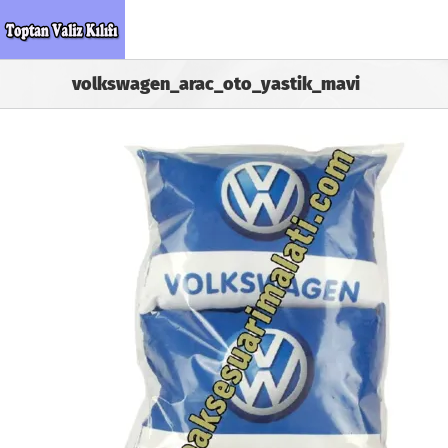
Skip
to
content
volkswagen_arac_oto_yastik_mavi