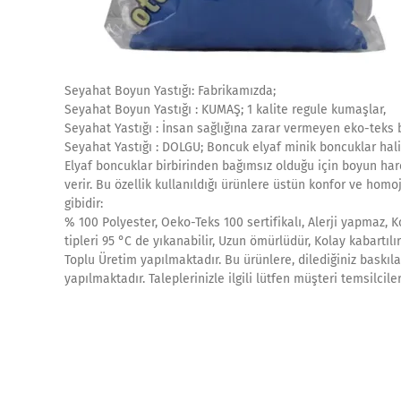
Seyahat Boyun Yastığı: Fabrikamızda;
Seyahat Boyun Yastığı : KUMAŞ; 1 kalite regule kumaşlar,
Seyahat Yastığı : İnsan sağlığına zarar vermeyen eko-teks b
Seyahat Yastığı : DOLGU; Boncuk elyaf minik boncuklar halin
Elyaf boncuklar birbirinden bağımsız olduğu için boyun hare
verir. Bu özellik kullanıldığı ürünlere üstün konfor ve homoj
gibidir:
% 100 Polyester, Oeko-Teks 100 sertifikalı, Alerji yapmaz, 
tipleri 95 °C de yıkanabilir, Uzun ömürlüdür, Kolay kabartılır
Toplu Üretim yapılmaktadır. Bu ürünlere, dilediğiniz baskıla
yapılmaktadır. Taleplerinizle ilgili lütfen müşteri temsilcile