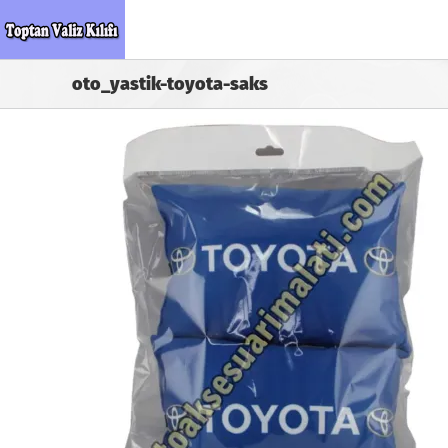
Skip
to
content
oto_yastik-toyota-saks