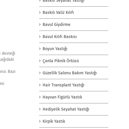
Baskılı Seyahat Yastığı
Baskılı Valiz Kılıfı
Bavul Giydirme
Bavul Kılıfı Baskısı
Boyun Yastığı
i desteği
aşağıdaki
Çanta Piknik Örtüsü
rur. Bazı
Güzellik Salonu Bakım Yastığı
imi
Hair Transplant Yastığı
Hayvan Figürlü Yastık
Hediyelik Seyahat Yastığı
Kirpik Yastık