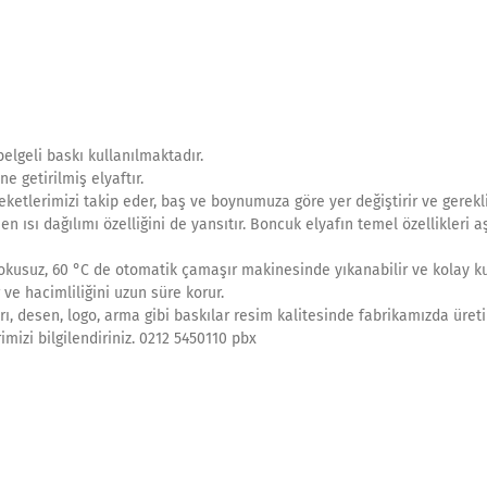
elgeli baskı kullanılmaktadır.
e getirilmiş elyaftır.
ketlerimizi takip eder, baş ve boynumuza göre yer değiştirir ve gerekl
en ısı dağılımı özelliğini de yansıtır. Boncuk elyafın temel özellikleri 
Kokusuz, 60 °C de otomatik çamaşır makinesinde yıkanabilir ve kolay ku
 ve hacimliliğini uzun süre korur.
rı, desen, logo, arma gibi baskılar resim kalitesinde fabrikamızda üret
rimizi bilgilendiriniz. 0212 5450110 pbx