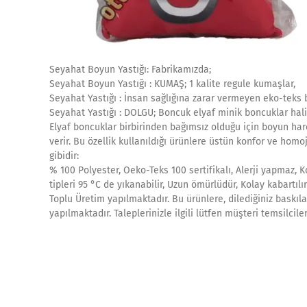
Seyahat Boyun Yastığı: Fabrikamızda;
Seyahat Boyun Yastığı : KUMAŞ; 1 kalite regule kumaşlar,
Seyahat Yastığı : İnsan sağlığına zarar vermeyen eko-teks b
Seyahat Yastığı : DOLGU; Boncuk elyaf minik boncuklar halin
Elyaf boncuklar birbirinden bağımsız olduğu için boyun hare
verir. Bu özellik kullanıldığı ürünlere üstün konfor ve homoj
gibidir:
% 100 Polyester, Oeko-Teks 100 sertifikalı, Alerji yapmaz, 
tipleri 95 °C de yıkanabilir, Uzun ömürlüdür, Kolay kabartılır
Toplu Üretim yapılmaktadır. Bu ürünlere, dilediğiniz baskıla
yapılmaktadır. Taleplerinizle ilgili lütfen müşteri temsilcile