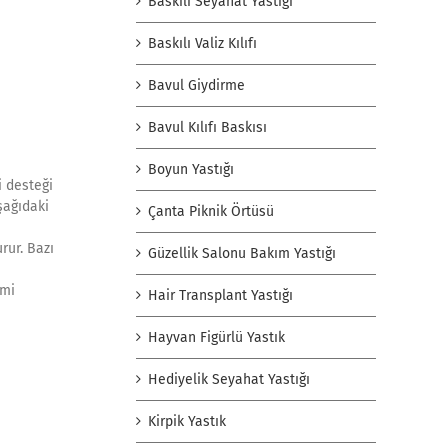
Baskılı Seyahat Yastığı
Baskılı Valiz Kılıfı
Bavul Giydirme
Bavul Kılıfı Baskısı
Boyun Yastığı
i desteği
aşağıdaki
Çanta Piknik Örtüsü
rur. Bazı
Güzellik Salonu Bakım Yastığı
imi
Hair Transplant Yastığı
Hayvan Figürlü Yastık
Hediyelik Seyahat Yastığı
Kirpik Yastık