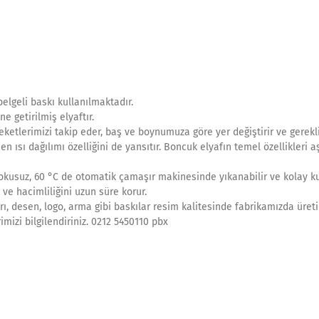
elgeli baskı kullanılmaktadır.
e getirilmiş elyaftır.
ketlerimizi takip eder, baş ve boynumuza göre yer değiştirir ve gerekl
en ısı dağılımı özelliğini de yansıtır. Boncuk elyafın temel özellikleri 
Kokusuz, 60 °C de otomatik çamaşır makinesinde yıkanabilir ve kolay ku
 ve hacimliliğini uzun süre korur.
rı, desen, logo, arma gibi baskılar resim kalitesinde fabrikamızda üret
rimizi bilgilendiriniz. 0212 5450110 pbx