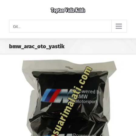
Skip
to
content
Git...
bmw_arac_oto_yastik