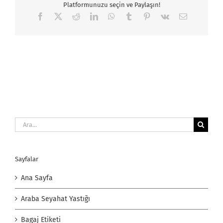
Platformunuzu seçin ve Paylaşın!
Facebook
X
Reddit
LinkedIn
WhatsApp
Tumblr
Pinterest
Vk
E-
posta
Ara:
Sayfalar
Ana Sayfa
Araba Seyahat Yastığı
Bagaj Etiketi