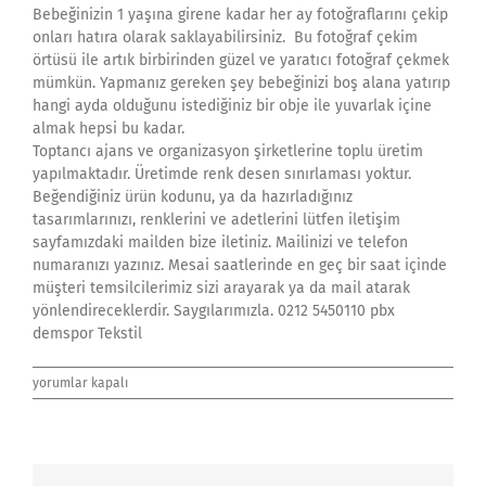
Bebeğinizin 1 yaşına girene kadar her ay fotoğraflarını çekip
onları hatıra olarak saklayabilirsiniz. Bu fotoğraf çekim
örtüsü ile artık birbirinden güzel ve yaratıcı fotoğraf çekmek
mümkün. Yapmanız gereken şey bebeğinizi boş alana yatırıp
hangi ayda olduğunu istediğiniz bir obje ile yuvarlak içine
almak hepsi bu kadar.
Toptancı ajans ve organizasyon şirketlerine toplu üretim
yapılmaktadır. Üretimde renk desen sınırlaması yoktur.
Beğendiğiniz ürün kodunu, ya da hazırladığınız
tasarımlarınızı, renklerini ve adetlerini lütfen iletişim
sayfamızdaki mailden bize iletiniz. Mailinizi ve telefon
numaranızı yazınız. Mesai saatlerinde en geç bir saat içinde
müşteri temsilcilerimiz sizi arayarak ya da mail atarak
yönlendireceklerdir. Saygılarımızla. 0212 5450110 pbx
demspor Tekstil
Anı
yorumlar kapalı
Örtüsü
Battaniye-
3
için