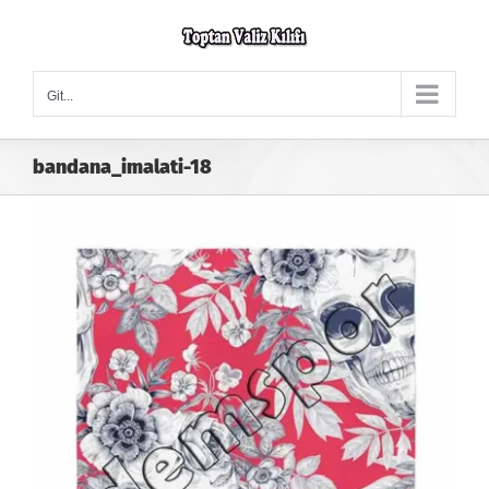
Skip
to
content
Git...
bandana_imalati-18