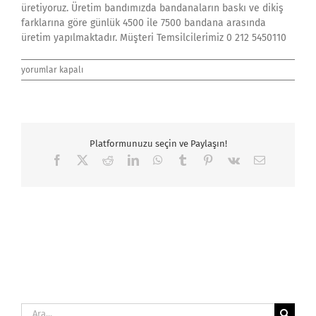
üretiyoruz. Üretim bandımızda bandanaların baskı ve dikiş
farklarına göre günlük 4500 ile 7500 bandana arasında
üretim yapılmaktadır. Müşteri Temsilcilerimiz 0 212 5450110
Buff,
yorumlar kapalı
Boyunluk
Buff
İmalatı,
Toptan
Buff,
Platformunuzu seçin ve Paylaşın!
Buff
Satışı
Facebook
X
Reddit
LinkedIn
WhatsApp
Tumblr
Pinterest
Vk
E-
posta
130
için
Ara: