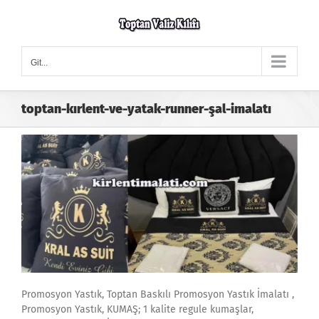
Skip
to
content
Git...
toptan-kırlent-ve-yatak-runner-şal-imalatı
Promosyon Yastık, Toptan Baskılı Promosyon Yastık İmalatı ,
Promosyon Yastık, KUMAŞ; 1 kalite regule kumaşlar,