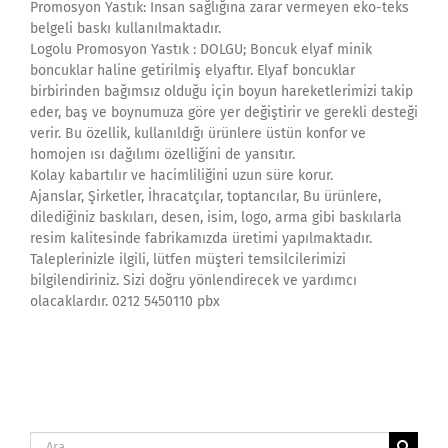
Promosyon Yastık: İnsan sağlığına zarar vermeyen eko-teks
belgeli baskı kullanılmaktadır.
Logolu Promosyon Yastık : DOLGU; Boncuk elyaf minik
boncuklar haline getirilmiş elyaftır. Elyaf boncuklar
birbirinden bağımsız olduğu için boyun hareketlerimizi takip
eder, baş ve boynumuza göre yer değiştirir ve gerekli desteği
verir. Bu özellik, kullanıldığı ürünlere üstün konfor ve
homojen ısı dağılımı özelliğini de yansıtır.
Kolay kabartılır ve hacimliliğini uzun süre korur.
Ajanslar, Şirketler, İhracatçılar, toptancılar, Bu ürünlere,
dilediğiniz baskıları, desen, isim, logo, arma gibi baskılarla
resim kalitesinde fabrikamızda üretimi yapılmaktadır.
Taleplerinizle ilgili, lütfen müşteri temsilcilerimizi
bilgilendiriniz. Sizi doğru yönlendirecek ve yardımcı
olacaklardır. 0212 5450110 pbx
Ara: