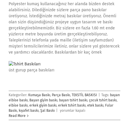
Polyester kumaş kullanacağınız her alanda bizden destek
alabilirsiniz. Dilediğinizde sizlere parça pano baskılar
üretiyoruz. İstediğinizde metraj baskılar üretiyoruz. Önemli
olan sizin düşündüğünüz projeye uygun tasarım ve baskı
gerçekleştirebilmemizdir. Biz sizlere en fazla 1.60 mt ende
yüzlerce metre boyunda üretim gerçekleştirebiliyoruz.
Taleplerinizi telefonla yada maille (iletişim sayfamızdan)
müşteri temsilcilerimize iletiniz. onlar sizlere yol gösterecek
ve yardımcı olacaklardır. Baskılardan bir kaç örnek
üst gurup parça baskıları
Kategoriler:
Kumaşa Baskı
,
Parça Baskı
,
TEKSTİL BASKISI
|
Tags:
bayan
elbise baskı
,
Bayan giyim baskı
,
bayan tshirt baskı
,
çocuk tshirt baskı
,
elbise baskı
,
erkek giyim baskı
,
erkek tshirt baskı
,
etek baskı
,
Fular
Giyim
Baskı
,
kıyafet baskı
,
Şal Baskı
|
yorumlar kapalı
Baskı
Read More
için